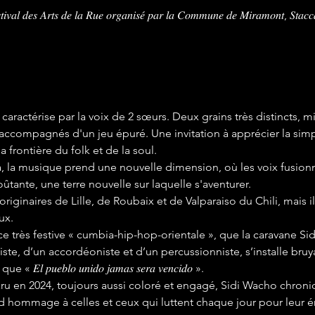
𝑣𝑎𝑙 𝑑𝑒𝑠 𝐴𝑟𝑡𝑠 𝑑𝑒 𝑙𝑎 𝑅𝑢𝑒 𝑜𝑟𝑔𝑎𝑛𝑖𝑠𝑒́ 𝑝𝑎𝑟 𝑙𝑎 𝐶𝑜𝑚𝑚𝑢𝑛𝑒 𝑑𝑒 𝑀𝑖𝑟𝑎𝑚𝑜𝑛𝑡, 𝑆𝑡𝑎𝑐𝑐𝑎
e caractérise par la voix de 2 sœurs. Deux grains très distincts, m
, accompagnés d'un jeu épuré. Une invitation à apprécier la sim
 frontière du folk et de la soul.
, la musique prend une nouvelle dimension, où les voix fusion
tante, une terre nouvelle sur laquelle s'aventurer.
ont originaires de Lille, de Roubaix et de Valparaiso du Chili, mais 
ux.
ce très festive « cumbia-hip-hop-orientale », que la caravane 
ste, d’un accordéoniste et d’un percussionniste, s’installe br
𝑝𝑢𝑒𝑏𝑙𝑜 𝑢𝑛𝑖𝑑𝑜 𝑗𝑎𝑚𝑎𝑠 𝑠𝑒𝑟𝑎 𝑣𝑒𝑛𝑐𝑖𝑑𝑜 ».
u en 2024, toujours aussi coloré et engagé, Sidi Wacho chron
nd hommage à celles et ceux qui luttent chaque jour pour leur 