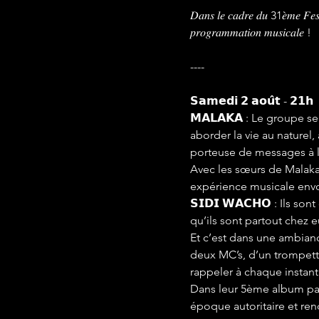
𝐷𝑎𝑛𝑠 𝑙𝑒 𝑐𝑎𝑑𝑟𝑒 𝑑𝑢 31𝑒̀𝑚𝑒 𝐹𝑒𝑠𝑡
𝑝𝑟𝑜𝑔𝑟𝑎𝑚𝑚𝑎𝑡𝑖𝑜𝑛 𝑚𝑢𝑠𝑖𝑐𝑎𝑙𝑒 !
----
𝗦𝗮𝗺𝗲𝗱𝗶 𝟮 𝗮𝗼𝘂̂𝘁 - 𝟮𝟭𝗵
𝗠𝗔𝗟𝗔𝗞𝗔 : Le groupe s
aborder la vie au naturel
porteuse de messages à la
Avec les sœurs de Malaka
expérience musicale envoû
𝗦𝗜𝗗𝗜 𝗪𝗔𝗖𝗛𝗢 : Ils s
qu’ils sont partout chez e
Et c’est dans une ambian
deux MC’s, d’un trompetti
rappeler à chaque instant que « 𝐸𝑙 
Dans leur 5ème album par
époque autoritaire et re