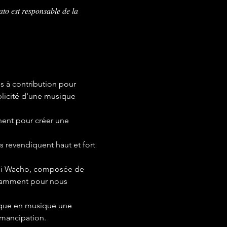
𝑜 𝑒𝑠𝑡 𝑟𝑒𝑠𝑝𝑜𝑛𝑠𝑎𝑏𝑙𝑒 𝑑𝑒 𝑙𝑎 
is à contribution pour 
plicité d'une musique 
nent pour créer une 
ils revendiquent haut et fort 
Sidi Wacho, composée de 
uyamment pour nous 
ique en musique une 
émancipation.