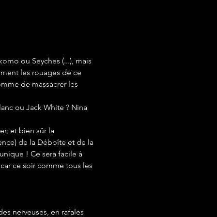
omo ou Seyches (...), mais 
rment les rouages de ce 
comme de massacrer les 
anc ou Jack White ? Nina 
, et bien sûr la 
gence) de la Déboîte et de la 
unique ! Ce sera facile à 
, car ce soir comme tous les 
es nerveuses, en rafales 