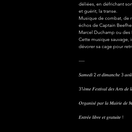
déliées, en défrichant son
et guérit, la transe.
Musique de combat, de rév
échos de Captain Beefhear
Marcel Duchamp ou des Ri
Cette musique sauvage, in
dévorer sa cage pour retro
----
𝑆𝑎𝑚𝑒𝑑𝑖 2 𝑒𝑡 𝑑𝑖𝑚𝑎𝑛𝑐ℎ𝑒 3 𝑎𝑜
31𝑒̀𝑚𝑒 𝐹𝑒𝑠𝑡𝑖𝑣𝑎𝑙 𝑑𝑒𝑠 𝐴𝑟𝑡𝑠 𝑑𝑒 
𝑂𝑟𝑔𝑎𝑛𝑖𝑠𝑒́ 𝑝𝑎𝑟 𝑙𝑎 𝑀𝑎𝑖𝑟𝑖𝑒 𝑑𝑒 
𝐸𝑛𝑡𝑟𝑒́𝑒 𝑙𝑖𝑏𝑟𝑒 𝑒𝑡 𝑔𝑟𝑎𝑡𝑢𝑖𝑡𝑒 !