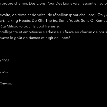
 propre chemin, Des Lions Pour Des Lions va à l’essentiel, au pri
olte, de rêves et de volte, de rébellion (pour des lions). On y 
t, Talking Heads, De Kift, The Ex, Sonic Youth, Sons Of Kemet,
ta Mitsouko pour la cool frénésie.
telligente et ambitieuse s’adresse au fauve en chacun de nous, 
uver le goût de danser et rugir en liberté !
𝑢̂𝑡 2025
𝑎 𝑅𝑢𝑒
𝑖𝑟𝑎𝑚𝑜𝑛𝑡