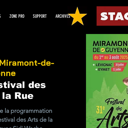
S
ZONE PRO
SUPPORT
ARCHIVES
Miramont-de-
enne
tival des
 la Rue
de la programmation
tival des Arts de la