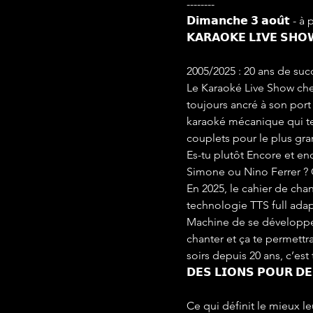
--------
𝗗𝗶𝗺𝗮𝗻𝗰𝗵𝗲 𝟯 𝗮𝗼𝘂̂𝘁 - à
𝗞𝗔𝗥𝗔𝗢𝗞𝗘 𝗟𝗜𝗩𝗘 𝗦𝗛𝗢
2005/2025 : 20 ans de succ
Le Karaoké Live Show che
toujours ancré à son port
karaoké mécanique qui te
couplets pour le plus gra
Es-tu plutôt Encore et e
Simone ou Nino Ferrer 
En 2025, le cahier de cha
technologie TTS full adapt
Machine de se développer t
chanter et ça te permettra
soirs depuis 20 ans, c’est t
𝗗𝗘𝗦 𝗟𝗜𝗢𝗡𝗦 𝗣𝗢𝗨𝗥 𝗗
Ce qui définit le mieux l