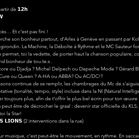
 partir de 𝟭𝟮𝗵
𝗪
ès… Et c’est pas fini !
rche son bonheur partout, d’Arles à Genève en passant par Kok
 girondin. La Machine, la Déboîte à Rythme et le MC Sauteur fo
 permet, toi la vedette, de porter haut la chanson populaire, 
nd bonheur de tou.te.s .
ncore ou Djadja ? Michel Delpech ou Depeche Mode ? Gérard Bl
? Cure ou Queen ? A-HA ou ABBA? Ou AC/DC!?
nsons continue de se remplir, les chambrages du Mc de s’aiguiser
ative (tonalité, tempo, style) incluse dans la NI (Natural Intelli
oujours plus, afin de t’offrir le plus bel écrin pour ton œuvre 
 peut être de décrocher le graal : devenir star officielle du KLS
oi la Star!
𝗘𝗦 𝗟𝗜𝗢𝗡𝗦 (2 interventions dans la rue)
eur musique, c’est peut-être le mouvement, en rythme. En saccad