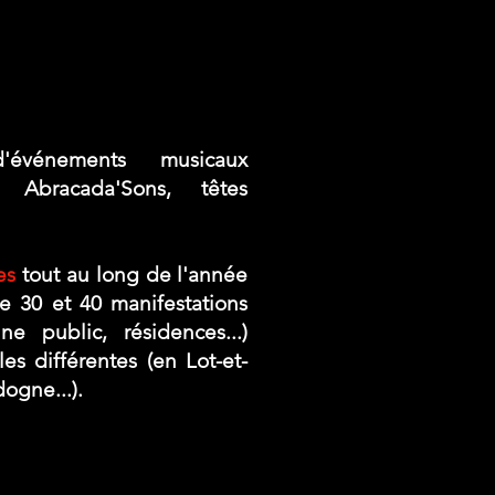
vénements musicaux
l Abracada'Sons, têtes
es
tout au long de l'année
e 30 et 40 manifestations
une public, résidences...)
es différentes (en Lot-et-
gne...).​