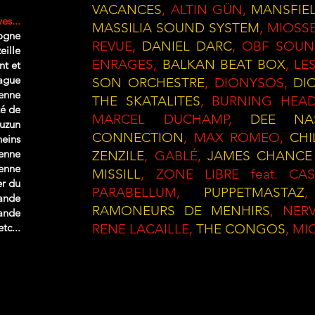
VACANCES
, ALTIN GÜN,
MANSFIE
es...
MASSILIA SOUND SYSTEM
, MIOSS
pogne
REVUE,
DANIEL DARC
, OBF SOU
eille
ENRAGES,
BALKAN BEAT BOX
, L
nt et
ague
SON ORCHESTRE
, DIONYSOS,
DI
enne
THE SKATALITES
, BURNING HEA
té de
MARCEL DUCHAMP,
DEE NA
uzun
CONNECTION
, MAX ROMEO,
CHI
neins
yenne
ZENZILE
, GABLÉ,
JAMES CHANCE
yenne
MISSILL
, ZONE LIBRE feat. CA
er du
PARABELLUM,
PUPPETMASTAZ
ande
RAMONEURS DE MENHIRS
, NER
ande
tc...
RENE LACAILLE,
THE CONGOS
, M