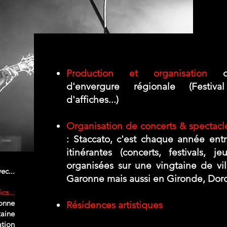
Production et organisation
d'é
d'envergure régionale (Festiva
d'affiches...)
Organisation de concerts & spectacl
: Staccato, c'est chaque année entr
itinérantes (concerts, festivals, je
organisées sur une vingtaine de vill
ec...
Garonne mais aussi en Gironde, Dordo
cs...
onne
Résidences artistiques
taine
tion