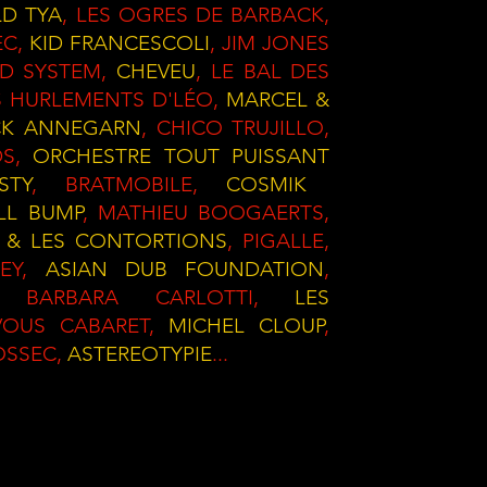
LD TYA
, LES OGRES DE BARBACK,
EC,
KID FRANCESCOLI
, JIM JONES
ND SYSTEM,
CHEVEU
, LE BAL DES
ES HURLEMENTS D'LÉO,
MARCEL &
CK ANNEGARN
, CHICO TRUJILLO,
DS,
ORCHESTRE TOUT PUISSANT
STY
, BRATMOBILE,
COSMIK
LL BUMP
, MATHIEU BOOGAERTS,
 & LES CONTORTIONS
, PIGALLE,
SEY,
ASIAN DUB FOUNDATION
,
, BARBARA CARLOTTI,
LES
VOUS CABARET,
MICHEL CLOUP
,
IOSSEC,
ASTEREOTYPIE
...