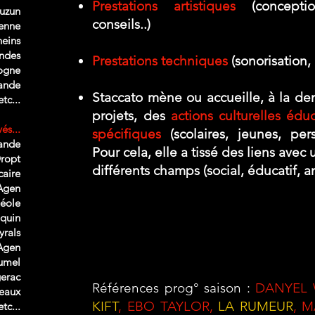
Prestations artistiques
(conceptio
uzun
conseils..)
yenne
neins
ndes
Prestations techniques
(sonorisation,
ogne
ande
Staccato mène ou accueille, à la d
c...
projets, des
actions culturelles édu
és...
spécifiques
(scolaires, jeunes, per
mande
Pour cela, elle a tissé des liens avec
Dropt
différents champs (social, éducatif, an
caire
 Agen
Réole
nquin
yrals
'Agen
Fumel
gerac
Références prog° saison :
DANYEL
deaux
KIFT
, EBO TAYLOR,
LA RUMEUR
, 
tc...