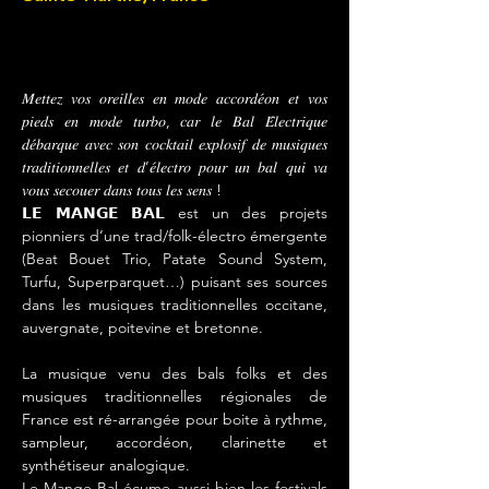
À PROPOS
𝑀𝑒𝑡𝑡𝑒𝑧 𝑣𝑜𝑠 𝑜𝑟𝑒𝑖𝑙𝑙𝑒𝑠 𝑒𝑛 𝑚𝑜𝑑𝑒 𝑎𝑐𝑐𝑜𝑟𝑑𝑒́𝑜𝑛 𝑒𝑡 𝑣𝑜𝑠 
𝑝𝑖𝑒𝑑𝑠 𝑒𝑛 𝑚𝑜𝑑𝑒 𝑡𝑢𝑟𝑏𝑜, 𝑐𝑎𝑟 𝑙𝑒 𝐵𝑎𝑙 𝐸́𝑙𝑒𝑐𝑡𝑟𝑖𝑞𝑢𝑒 
𝑑𝑒́𝑏𝑎𝑟𝑞𝑢𝑒 𝑎𝑣𝑒𝑐 𝑠𝑜𝑛 𝑐𝑜𝑐𝑘𝑡𝑎𝑖𝑙 𝑒𝑥𝑝𝑙𝑜𝑠𝑖𝑓 𝑑𝑒 𝑚𝑢𝑠𝑖𝑞𝑢𝑒𝑠 
𝑡𝑟𝑎𝑑𝑖𝑡𝑖𝑜𝑛𝑛𝑒𝑙𝑙𝑒𝑠 𝑒𝑡 𝑑’𝑒́𝑙𝑒𝑐𝑡𝑟𝑜 𝑝𝑜𝑢𝑟 𝑢𝑛 𝑏𝑎𝑙 𝑞𝑢𝑖 𝑣𝑎 
𝑣𝑜𝑢𝑠 𝑠𝑒𝑐𝑜𝑢𝑒𝑟 𝑑𝑎𝑛𝑠 𝑡𝑜𝑢𝑠 𝑙𝑒𝑠 𝑠𝑒𝑛𝑠 !
𝗟𝗘 𝗠𝗔𝗡𝗚𝗘 𝗕𝗔𝗟 est un des projets 
pionniers d’une trad/folk-électro émergente 
(Beat Bouet Trio, Patate Sound System, 
Turfu, Superparquet…) puisant ses sources 
dans les musiques traditionnelles occitane, 
auvergnate, poitevine et bretonne.
La musique venu des bals folks et des 
musiques traditionnelles régionales de 
France est ré-arrangée pour boite à rythme, 
sampleur, accordéon, clarinette et 
synthétiseur analogique.
Le Mange Bal écume aussi bien les festivals 