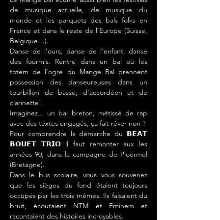
de musique actuelle, de musique du 
monde et les parquets des bals folks en 
France et dans le reste de l’Europe (Suisse, 
Belgique…).
Danse de l’ours, danse de l’enfant, danse 
des fourmis. Rentre dans un bal où les 
totem de l’ogre du Mange Bal prennent 
possession des danseureuses dans un 
tourbillon de basse, d’accordéon et de 
clarinette !
Imaginez... un bal breton, métissé de rap 
avec des textes engagés, ça fait rêver non ?
Pour comprendre la démarche du 𝗕𝗘𝗔𝗧 
𝗕𝗢𝗨𝗘𝗧 𝗧𝗥𝗜𝗢 il faut remonter aux les 
années 90, dans la campagne de Ploërmel 
(Bretagne).
Dans le bus scolaire, vous vous souvenez 
que les sièges du fond étaient toujours 
occupés par les trois mêmes. Ils faisaient du 
bruit, écoutaient NTM et Eminem et 
racontaient des histoires incroyables.