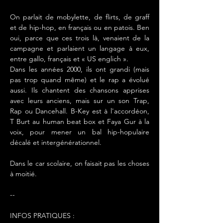
On parlait de mobylette, de flirts, de graff 
et de hip-hop, en français ou en patois. Ben 
oui, parce que ces trois là, venaient de la 
campagne et parlaient un langage à eux, 
entre gallo, français et « US englich ».
Dans les années 2000, ils ont grandi (mais 
pas trop quand même) et le rap a évolué 
aussi. Ils chantent des chansons apprises 
avec leurs anciens, mais sur un son Trap, 
Rap ou Dancehall. B-Key est à l'accordéon, 
T Burt au human beat box et Faya Gur à la 
voix, pour mener un bal hip-hopulaire 
décalé et intergénérationnel.
Dans le car scolaire, on faisait pas les choses 
à moitié.
--
INFOS PRATIQUES :