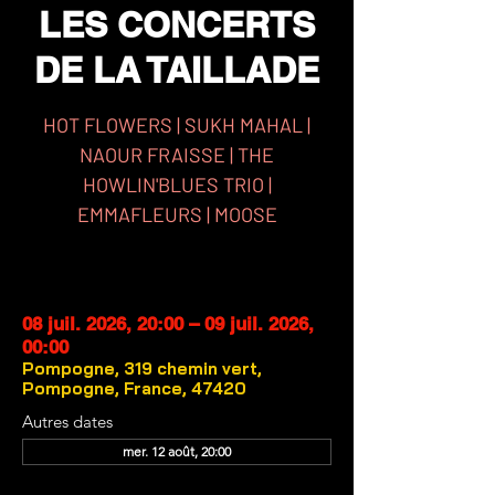
LES CONCERTS
DE LA TAILLADE
HOT FLOWERS | SUKH MAHAL |
NAOUR FRAISSE | THE
HOWLIN'BLUES TRIO |
EMMAFLEURS | MOOSE
DATE ET LIEU
08 juil. 2026, 20:00 – 09 juil. 2026,
00:00
Pompogne, 319 chemin vert,
Pompogne, France, 47420
Autres dates
mer. 12 août, 20:00