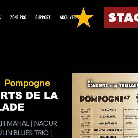
S
ZONE PRO
SUPPORT
ARCHIVES
Pompogne
  
RTS DE LA
LADE
KH MAHAL | NAOUR
LIN'BLUES TRIO |