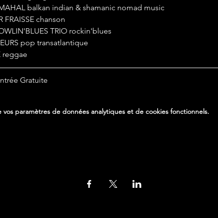
H MAHAL balkan indian & shamanic nomad music
UR FRAISSE chanson
 HOWLIN'BLUES TRIO rockin'blues
URS pop transatlantique
 reggae
Entrée Gratuite
 vos paramètres de données analytiques et de cookies fonctionnels.
Partager cet événement