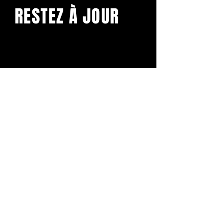
RESTEZ À JOUR
Abonnez-vous pour recevoir
notre newsletter
TERMES ET CONDITIONS
POLITIQUE DE CONFIDENTIALITÉ
MENTIONS LÉGALES